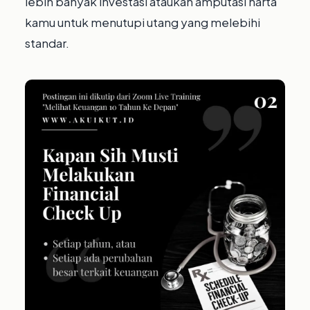
lebih banyak investasi ataukah amputasi harta
kamu untuk menutupi utang yang melebihi
standar.⁣