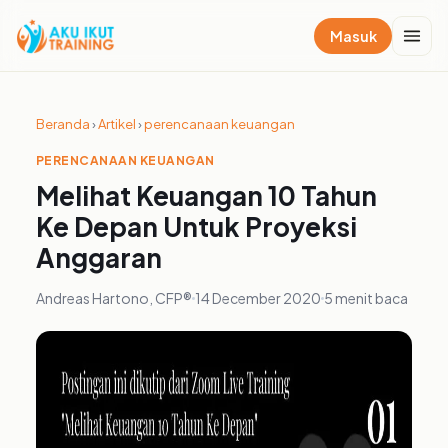
Masuk
Beranda
›
Artikel
›
perencanaan keuangan
PERENCANAAN KEUANGAN
Melihat Keuangan 10 Tahun
Ke Depan Untuk Proyeksi
Anggaran
Andreas Hartono, CFP®
14 December 2020
5 menit baca